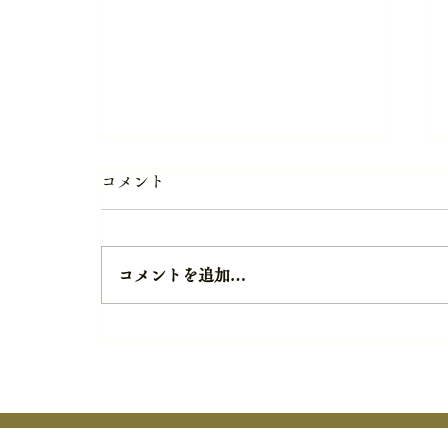
コメント
コメントを追加…
韮崎大村記念公園「夕涼み
会」開催のお知らせ